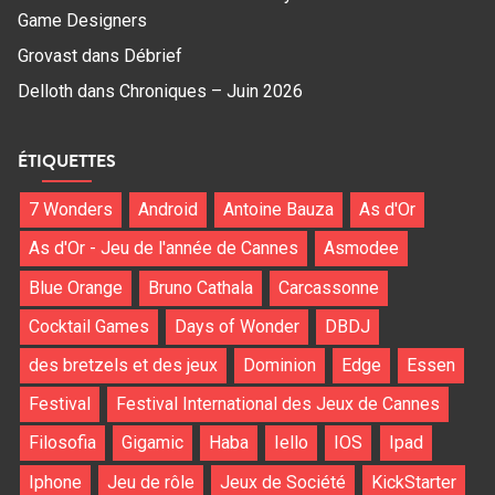
Game Designers
Grovast
dans
Débrief
Delloth
dans
Chroniques – Juin 2026
ÉTIQUETTES
7 Wonders
Android
Antoine Bauza
As d'Or
As d'Or - Jeu de l'année de Cannes
Asmodee
Blue Orange
Bruno Cathala
Carcassonne
Cocktail Games
Days of Wonder
DBDJ
des bretzels et des jeux
Dominion
Edge
Essen
Festival
Festival International des Jeux de Cannes
Filosofia
Gigamic
Haba
Iello
IOS
Ipad
Iphone
Jeu de rôle
Jeux de Société
KickStarter