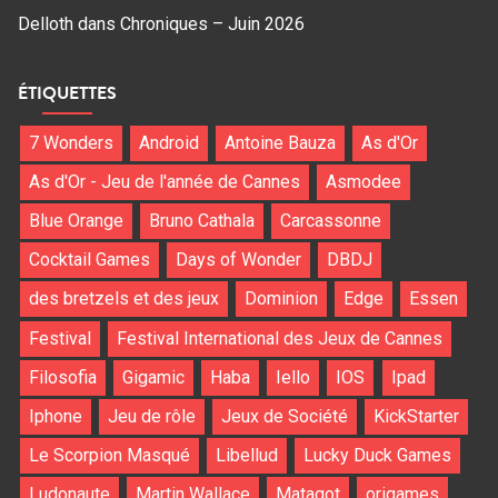
Delloth
dans
Chroniques – Juin 2026
ÉTIQUETTES
7 Wonders
Android
Antoine Bauza
As d'Or
As d'Or - Jeu de l'année de Cannes
Asmodee
Blue Orange
Bruno Cathala
Carcassonne
Cocktail Games
Days of Wonder
DBDJ
des bretzels et des jeux
Dominion
Edge
Essen
Festival
Festival International des Jeux de Cannes
Filosofia
Gigamic
Haba
Iello
IOS
Ipad
Iphone
Jeu de rôle
Jeux de Société
KickStarter
Le Scorpion Masqué
Libellud
Lucky Duck Games
Ludonaute
Martin Wallace
Matagot
origames