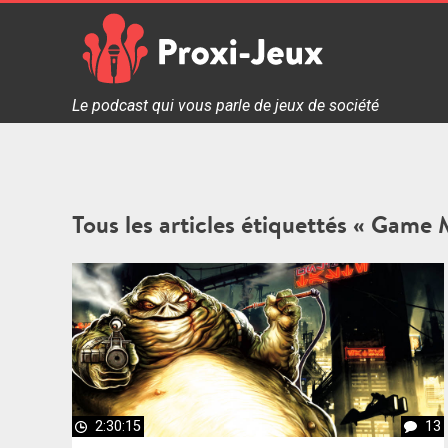
Skip
to
content
Proxi Jeux - Le podcast qui vous parle de jeux de soc
Le podcast qui vous parle de jeux de société
Tous les articles étiquettés « Game 
2:30:15
13