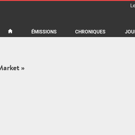
Le
iété
ÉMISSIONS
CHRONIQUES
JOU
Market »