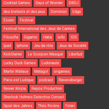
Cocktail Games
Days of Wonder
DBDJ
des bretzels et des jeux
Dominion
Edge
Essen
Festival
Festival International des Jeux de Cannes
Filosofia
Gigamic
Haba
Iello
IOS
Ipad
Iphone
Jeu de rôle
Jeux de Société
KickStarter
Le Scorpion Masqué
Libellud
Lucky Duck Games
Ludonaute
Martin Wallace
Matagot
origames
Paris est Ludique
podcast
Ravensburger
Reiner Knizia
Repos Production
Sherlock Holmes Detective Conseil
Spiel des Jahres
Théo Rivière
Ystari