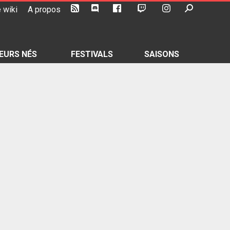
 wiki
A propos
EURS NÉS
FESTIVALS
SAISONS