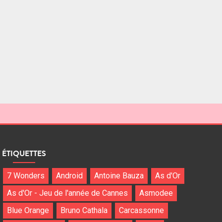
ÉTIQUETTES
7 Wonders
Android
Antoine Bauza
As d'Or
As d'Or - Jeu de l'année de Cannes
Asmodee
Blue Orange
Bruno Cathala
Carcassonne