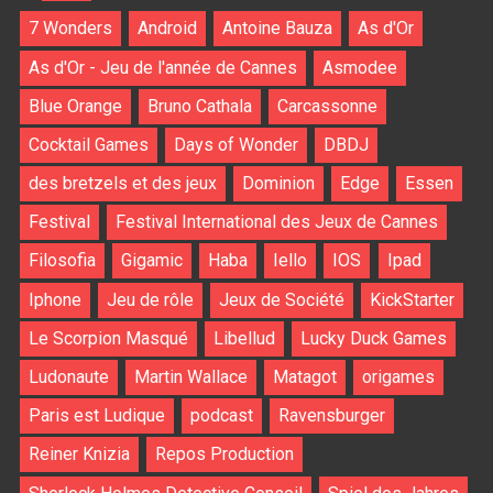
7 Wonders
Android
Antoine Bauza
As d'Or
As d'Or - Jeu de l'année de Cannes
Asmodee
Blue Orange
Bruno Cathala
Carcassonne
Cocktail Games
Days of Wonder
DBDJ
des bretzels et des jeux
Dominion
Edge
Essen
Festival
Festival International des Jeux de Cannes
Filosofia
Gigamic
Haba
Iello
IOS
Ipad
Iphone
Jeu de rôle
Jeux de Société
KickStarter
Le Scorpion Masqué
Libellud
Lucky Duck Games
Ludonaute
Martin Wallace
Matagot
origames
Paris est Ludique
podcast
Ravensburger
Reiner Knizia
Repos Production