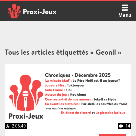
Skip
to
Menu
content
Proxi Jeux - Le podcast qui vous parle de jeux de société
Tous les articles étiquettés « Geonil »
2:06:49
14