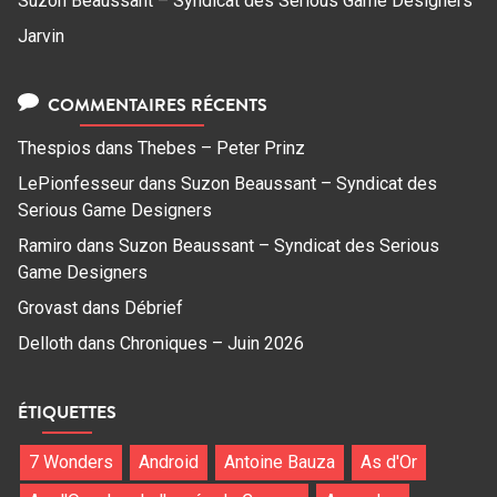
Suzon Beaussant – Syndicat des Serious Game Designers
Jarvin
COMMENTAIRES RÉCENTS
Thespios
dans
Thebes – Peter Prinz
LePionfesseur
dans
Suzon Beaussant – Syndicat des
Serious Game Designers
Ramiro
dans
Suzon Beaussant – Syndicat des Serious
Game Designers
Grovast
dans
Débrief
Delloth
dans
Chroniques – Juin 2026
ÉTIQUETTES
7 Wonders
Android
Antoine Bauza
As d'Or