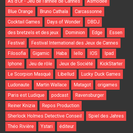
As d'Or - Jeu de l'année de Cannes
Asmodee
Blue Orange
Bruno Cathala
Carcassonne
Cocktail Games
Days of Wonder
DBDJ
des bretzels et des jeux
Dominion
Edge
Essen
Festival
Festival International des Jeux de Cannes
Filosofia
Gigamic
Haba
Iello
IOS
Ipad
Iphone
Jeu de rôle
Jeux de Société
KickStarter
Le Scorpion Masqué
Libellud
Lucky Duck Games
Ludonaute
Martin Wallace
Matagot
origames
Paris est Ludique
podcast
Ravensburger
Reiner Knizia
Repos Production
Sherlock Holmes Detective Conseil
Spiel des Jahres
Théo Rivière
Ystari
éditeur