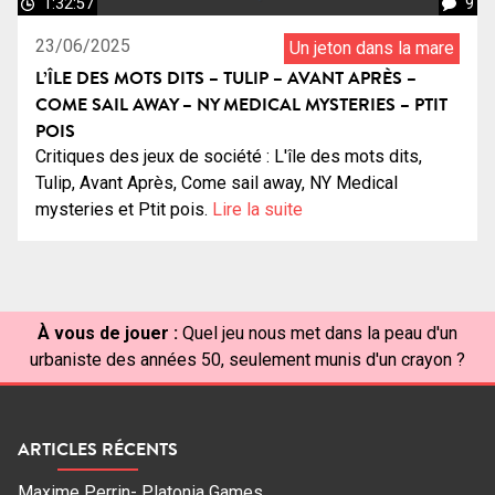
1:32:57
9
23/06/2025
Un jeton dans la mare
L’ÎLE DES MOTS DITS – TULIP – AVANT APRÈS –
COME SAIL AWAY – NY MEDICAL MYSTERIES – PTIT
POIS
Critiques des jeux de société : L'île des mots dits,
Tulip, Avant Après, Come sail away, NY Medical
mysteries et Ptit pois.
Lire la suite
À vous de jouer :
Quel jeu nous met dans la peau d'un
urbaniste des années 50, seulement munis d'un crayon ?
ARTICLES RÉCENTS
Maxime Perrin- Platonia Games