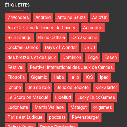
ÉTIQUETTES
7 Wonders
Android
Antoine Bauza
As d'Or
As d'Or - Jeu de l'année de Cannes
Asmodee
Blue Orange
Bruno Cathala
Carcassonne
Cocktail Games
Days of Wonder
DBDJ
des bretzels et des jeux
Dominion
Edge
Essen
Festival
Festival International des Jeux de Cannes
Filosofia
Gigamic
Haba
Iello
IOS
Ipad
Iphone
Jeu de rôle
Jeux de Société
KickStarter
Le Scorpion Masqué
Libellud
Lucky Duck Games
Ludonaute
Martin Wallace
Matagot
origames
Paris est Ludique
podcast
Ravensburger