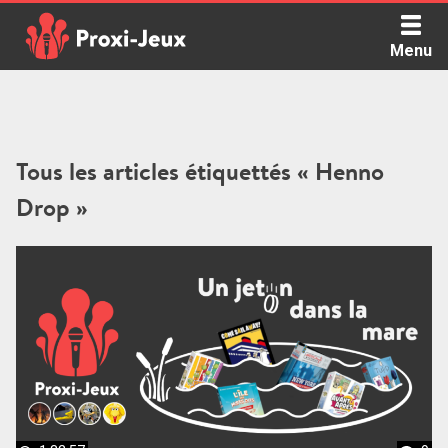
Skip
to
Menu
content
Proxi Jeux - Le podcast qui vous parle de jeux de société
Tous les articles étiquettés « Henno
Drop »