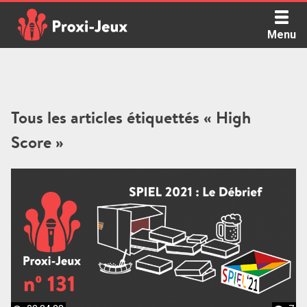
Skip
to
Menu
content
Proxi Jeux - Le podcast qui vous parle de jeux de société
Tous les articles étiquettés « High
Score »