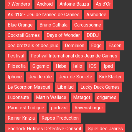
7 Wonders
Android
Antoine Bauza
As d'Or
As d'Or - Jeu de l'année de Cannes
Asmodee
Blue Orange
Bruno Cathala
Carcassonne
Cocktail Games
Days of Wonder
DBDJ
des bretzels et des jeux
Dominion
Edge
Essen
Festival
Festival International des Jeux de Cannes
Filosofia
Gigamic
Haba
Iello
IOS
Ipad
Iphone
Jeu de rôle
Jeux de Société
KickStarter
Le Scorpion Masqué
Libellud
Lucky Duck Games
Ludonaute
Martin Wallace
Matagot
origames
Paris est Ludique
podcast
Ravensburger
Reiner Knizia
Repos Production
Sherlock Holmes Detective Conseil
Spiel des Jahres