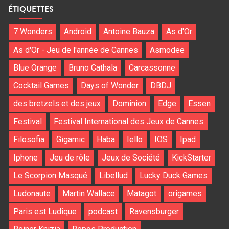
ÉTIQUETTES
7 Wonders
Android
Antoine Bauza
As d'Or
As d'Or - Jeu de l'année de Cannes
Asmodee
Blue Orange
Bruno Cathala
Carcassonne
Cocktail Games
Days of Wonder
DBDJ
des bretzels et des jeux
Dominion
Edge
Essen
Festival
Festival International des Jeux de Cannes
Filosofia
Gigamic
Haba
Iello
IOS
Ipad
Iphone
Jeu de rôle
Jeux de Société
KickStarter
Le Scorpion Masqué
Libellud
Lucky Duck Games
Ludonaute
Martin Wallace
Matagot
origames
Paris est Ludique
podcast
Ravensburger