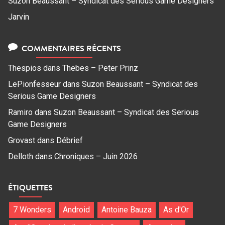
Suzon Beaussant – Syndicat des Serious Game Designers
Jarvin
COMMENTAIRES RÉCENTS
Thespios
dans
Thebes – Peter Prinz
LePionfesseur
dans
Suzon Beaussant – Syndicat des
Serious Game Designers
Ramiro
dans
Suzon Beaussant – Syndicat des Serious
Game Designers
Grovast
dans
Débrief
Delloth
dans
Chroniques – Juin 2026
ÉTIQUETTES
7 Wonders
Android
Antoine Bauza
As d'Or