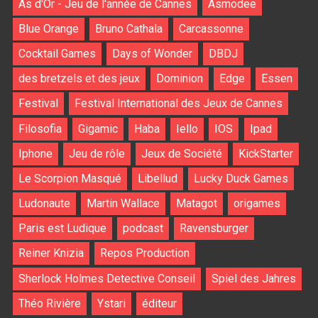
As d'Or - Jeu de l'année de Cannes
Asmodee
Blue Orange
Bruno Cathala
Carcassonne
Cocktail Games
Days of Wonder
DBDJ
des bretzels et des jeux
Dominion
Edge
Essen
Festival
Festival International des Jeux de Cannes
Filosofia
Gigamic
Haba
Iello
IOS
Ipad
Iphone
Jeu de rôle
Jeux de Société
KickStarter
Le Scorpion Masqué
Libellud
Lucky Duck Games
Ludonaute
Martin Wallace
Matagot
origames
Paris est Ludique
podcast
Ravensburger
Reiner Knizia
Repos Production
Sherlock Holmes Detective Conseil
Spiel des Jahres
Théo Rivière
Ystari
éditeur