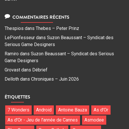
COMMENTAIRES RÉCENTS
Thespios
dans
Thebes – Peter Prinz
LePionfesseur
dans
Suzon Beaussant – Syndicat des
Serious Game Designers
Ramiro
dans
Suzon Beaussant – Syndicat des Serious
Game Designers
Grovast
dans
Débrief
Delloth
dans
Chroniques – Juin 2026
ÉTIQUETTES
7 Wonders
Android
Antoine Bauza
As d'Or
As d'Or - Jeu de l'année de Cannes
Asmodee