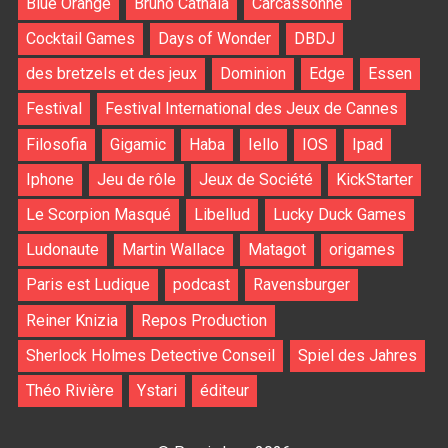
Blue Orange
Bruno Cathala
Carcassonne
Cocktail Games
Days of Wonder
DBDJ
des bretzels et des jeux
Dominion
Edge
Essen
Festival
Festival International des Jeux de Cannes
Filosofia
Gigamic
Haba
Iello
IOS
Ipad
Iphone
Jeu de rôle
Jeux de Société
KickStarter
Le Scorpion Masqué
Libellud
Lucky Duck Games
Ludonaute
Martin Wallace
Matagot
origames
Paris est Ludique
podcast
Ravensburger
Reiner Knizia
Repos Production
Sherlock Holmes Detective Conseil
Spiel des Jahres
Théo Rivière
Ystari
éditeur