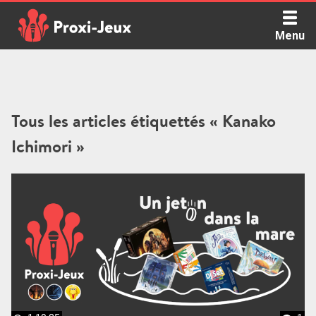
Skip
to
Menu
content
Proxi Jeux - Le podcast qui vous parle de jeux de société
Tous les articles étiquettés « Kanako
Ichimori »