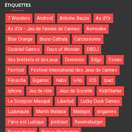
ÉTIQUETTES
7 Wonders
Android
Antoine Bauza
As d'Or
As d'Or - Jeu de l'année de Cannes
Asmodee
Blue Orange
Bruno Cathala
Carcassonne
Cocktail Games
Days of Wonder
DBDJ
des bretzels et des jeux
Dominion
Edge
Essen
Festival
Festival International des Jeux de Cannes
Filosofia
Gigamic
Haba
Iello
IOS
Ipad
Iphone
Jeu de rôle
Jeux de Société
KickStarter
Le Scorpion Masqué
Libellud
Lucky Duck Games
Ludonaute
Martin Wallace
Matagot
origames
Paris est Ludique
podcast
Ravensburger