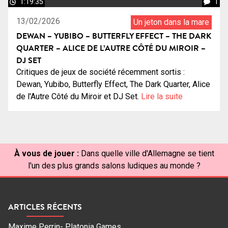
1:19:35
1
13/02/2026
Un jeton dans la mare
DEWAN – YUBIBO – BUTTERFLY EFFECT – THE DARK
QUARTER – ALICE DE L’AUTRE CÔTÉ DU MIROIR –
DJ SET
Critiques de jeux de société récemment sortis :
Dewan, Yubibo, Butterfly Effect, The Dark Quarter, Alice
de l'Autre Côté du Miroir et DJ Set.
Lire la suite
À vous de jouer :
Dans quelle ville d'Allemagne se tient
l'un des plus grands salons ludiques au monde ?
ARTICLES RÉCENTS
Maxime Perrin- Platonia Games