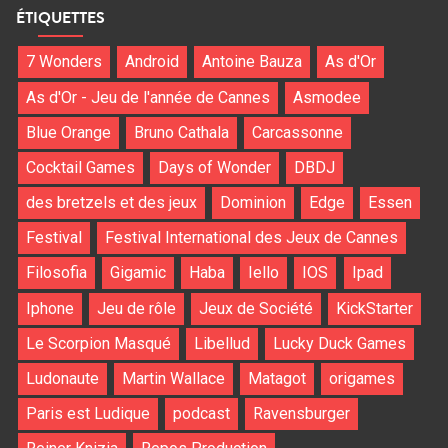
ÉTIQUETTES
7 Wonders
Android
Antoine Bauza
As d'Or
As d'Or - Jeu de l'année de Cannes
Asmodee
Blue Orange
Bruno Cathala
Carcassonne
Cocktail Games
Days of Wonder
DBDJ
des bretzels et des jeux
Dominion
Edge
Essen
Festival
Festival International des Jeux de Cannes
Filosofia
Gigamic
Haba
Iello
IOS
Ipad
Iphone
Jeu de rôle
Jeux de Société
KickStarter
Le Scorpion Masqué
Libellud
Lucky Duck Games
Ludonaute
Martin Wallace
Matagot
origames
Paris est Ludique
podcast
Ravensburger