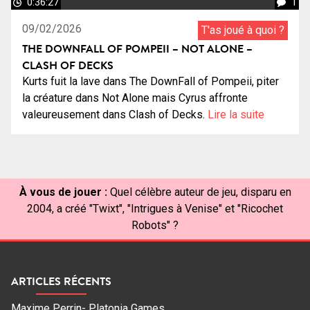
0:36:27
1
09/02/2026
T'as joué à quoi ?
THE DOWNFALL OF POMPEII – NOT ALONE –
CLASH OF DECKS
Kurts fuit la lave dans The DownFall of Pompeii, piter
la créature dans Not Alone mais Cyrus affronte
valeureusement dans Clash of Decks.
Lire la suite
À vous de jouer :
Quel célèbre auteur de jeu, disparu en
2004, a créé "Twixt", "Intrigues à Venise" et "Ricochet
Robots" ?
ARTICLES RÉCENTS
Maxime Perrin- Platonia Games