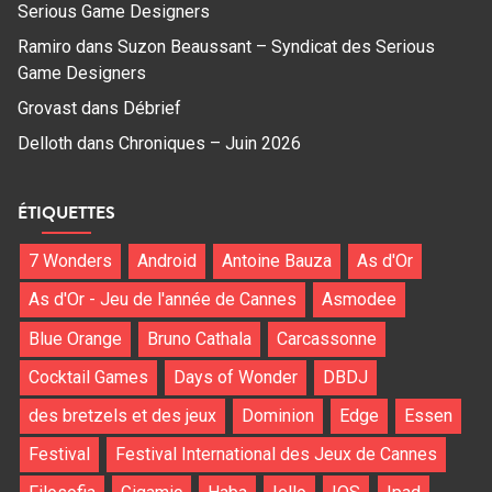
Serious Game Designers
Ramiro
dans
Suzon Beaussant – Syndicat des Serious
Game Designers
Grovast
dans
Débrief
Delloth
dans
Chroniques – Juin 2026
ÉTIQUETTES
7 Wonders
Android
Antoine Bauza
As d'Or
As d'Or - Jeu de l'année de Cannes
Asmodee
Blue Orange
Bruno Cathala
Carcassonne
Cocktail Games
Days of Wonder
DBDJ
des bretzels et des jeux
Dominion
Edge
Essen
Festival
Festival International des Jeux de Cannes