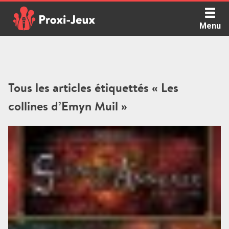
Skip
to
Menu
content
Proxi Jeux - Le podcast qui vous parle de jeux de société
Tous les articles étiquettés « Les
collines d’Emyn Muil »