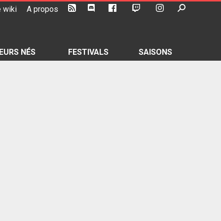
 wiki
A propos
EURS NÉS
FESTIVALS
SAISONS