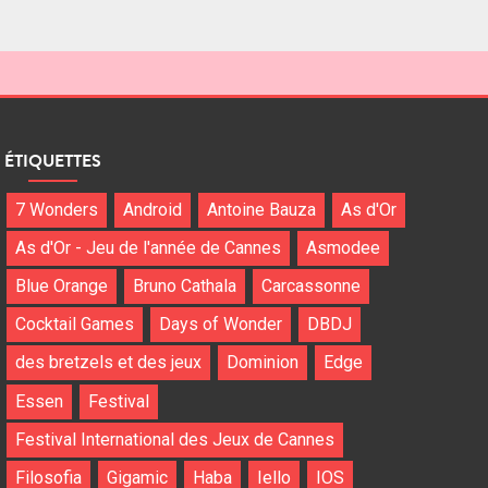
ÉTIQUETTES
7 Wonders
Android
Antoine Bauza
As d'Or
As d'Or - Jeu de l'année de Cannes
Asmodee
Blue Orange
Bruno Cathala
Carcassonne
Cocktail Games
Days of Wonder
DBDJ
des bretzels et des jeux
Dominion
Edge
Essen
Festival
Festival International des Jeux de Cannes
Filosofia
Gigamic
Haba
Iello
IOS