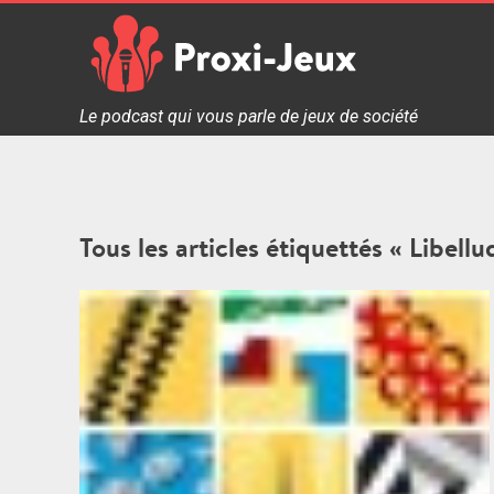
Skip
to
content
Proxi Jeux - Le podcast qui vous parle de jeux de soc
Le podcast qui vous parle de jeux de société
Tous les articles étiquettés « Libellu