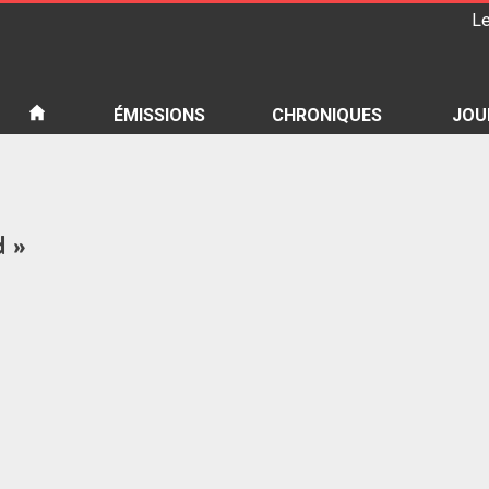
Le
iété
ÉMISSIONS
CHRONIQUES
JOU
d »