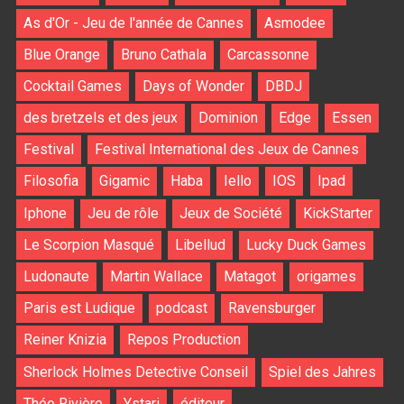
As d'Or - Jeu de l'année de Cannes
Asmodee
Blue Orange
Bruno Cathala
Carcassonne
Cocktail Games
Days of Wonder
DBDJ
des bretzels et des jeux
Dominion
Edge
Essen
Festival
Festival International des Jeux de Cannes
Filosofia
Gigamic
Haba
Iello
IOS
Ipad
Iphone
Jeu de rôle
Jeux de Société
KickStarter
Le Scorpion Masqué
Libellud
Lucky Duck Games
Ludonaute
Martin Wallace
Matagot
origames
Paris est Ludique
podcast
Ravensburger
Reiner Knizia
Repos Production
Sherlock Holmes Detective Conseil
Spiel des Jahres
Théo Rivière
Ystari
éditeur