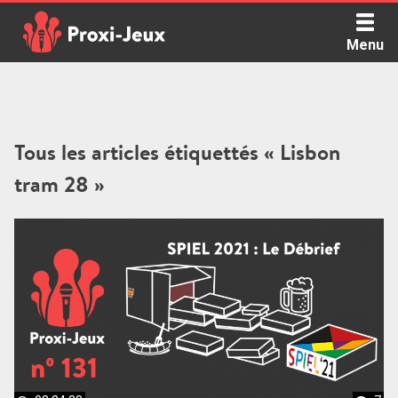
Skip
to
Menu
content
Proxi Jeux - Le podcast qui vous parle de jeux de société
Tous les articles étiquettés « Lisbon
tram 28 »