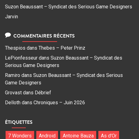
Suzon Beaussant – Syndicat des Serious Game Designers
Jarvin
COMMENTAIRES RÉCENTS
Thespios
dans
Thebes – Peter Prinz
LePionfesseur
dans
Suzon Beaussant – Syndicat des
Serious Game Designers
Ramiro
dans
Suzon Beaussant – Syndicat des Serious
Game Designers
Grovast
dans
Débrief
Delloth
dans
Chroniques – Juin 2026
ÉTIQUETTES
7 Wonders
Android
Antoine Bauza
As d'Or