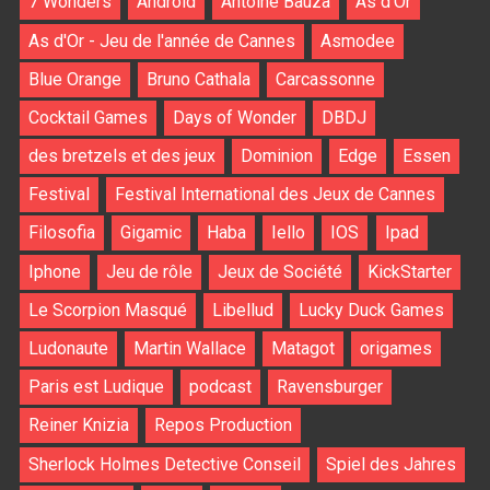
7 Wonders
Android
Antoine Bauza
As d'Or
As d'Or - Jeu de l'année de Cannes
Asmodee
Blue Orange
Bruno Cathala
Carcassonne
Cocktail Games
Days of Wonder
DBDJ
des bretzels et des jeux
Dominion
Edge
Essen
Festival
Festival International des Jeux de Cannes
Filosofia
Gigamic
Haba
Iello
IOS
Ipad
Iphone
Jeu de rôle
Jeux de Société
KickStarter
Le Scorpion Masqué
Libellud
Lucky Duck Games
Ludonaute
Martin Wallace
Matagot
origames
Paris est Ludique
podcast
Ravensburger
Reiner Knizia
Repos Production
Sherlock Holmes Detective Conseil
Spiel des Jahres