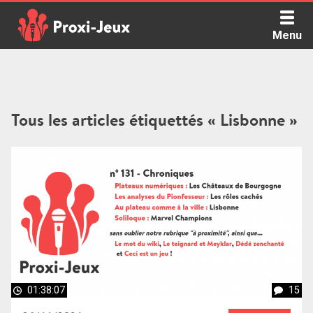
Skip
to
Menu
content
Proxi Jeux - Le podcast qui vous parle de jeux de société
Tous les articles étiquettés « Lisbonne »
01:38:07
15