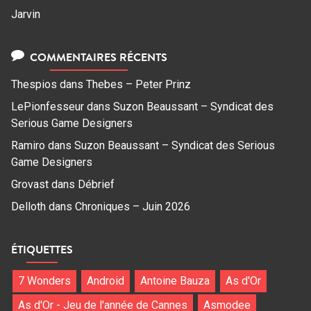
Jarvin
COMMENTAIRES RÉCENTS
Thespios
dans
Thebes – Peter Prinz
LePionfesseur
dans
Suzon Beaussant – Syndicat des
Serious Game Designers
Ramiro
dans
Suzon Beaussant – Syndicat des Serious
Game Designers
Grovast
dans
Débrief
Delloth
dans
Chroniques – Juin 2026
ÉTIQUETTES
7 Wonders
Android
Antoine Bauza
As d'Or
As d'Or - Jeu de l'année de Cannes
Asmodee