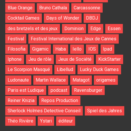
Blue Orange
Bruno Cathala
Carcassonne
Cocktail Games
Days of Wonder
DBDJ
des bretzels et des jeux
Dominion
Edge
Essen
Festival
Festival International des Jeux de Cannes
Filosofia
Gigamic
Haba
Iello
IOS
Ipad
Iphone
Jeu de rôle
Jeux de Société
KickStarter
Le Scorpion Masqué
Libellud
Lucky Duck Games
Ludonaute
Martin Wallace
Matagot
origames
Paris est Ludique
podcast
Ravensburger
Reiner Knizia
Repos Production
Sherlock Holmes Detective Conseil
Spiel des Jahres
Théo Rivière
Ystari
éditeur