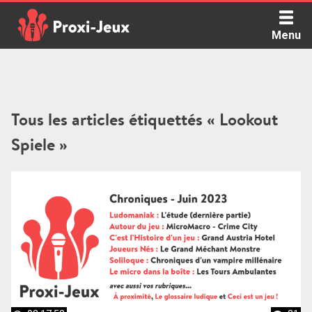
Skip
to
Menu
content
Proxi Jeux - Le podcast qui vous parle de jeux de société
Tous les articles étiquettés « Lookout
Spiele »