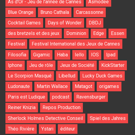
As d'Or - Jeu de l'année de Cannes
Asmodee
Blue Orange
Bruno Cathala
Carcassonne
Cocktail Games
Days of Wonder
DBDJ
des bretzels et des jeux
Dominion
Edge
Essen
Festival
Festival International des Jeux de Cannes
Filosofia
Gigamic
Haba
Iello
IOS
Ipad
Iphone
Jeu de rôle
Jeux de Société
KickStarter
Le Scorpion Masqué
Libellud
Lucky Duck Games
Ludonaute
Martin Wallace
Matagot
origames
Paris est Ludique
podcast
Ravensburger
Reiner Knizia
Repos Production
Sherlock Holmes Detective Conseil
Spiel des Jahres
Théo Rivière
Ystari
éditeur