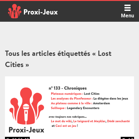
Skip
to
Menu
content
Proxi Jeux - Le podcast qui vous parle de jeux de société
Tous les articles étiquettés « Lost
Cities »