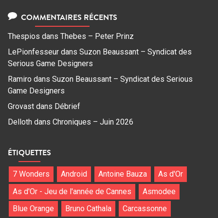
COMMENTAIRES RÉCENTS
Thespios
dans
Thebes – Peter Prinz
LePionfesseur
dans
Suzon Beaussant – Syndicat des
Serious Game Designers
Ramiro
dans
Suzon Beaussant – Syndicat des Serious
Game Designers
Grovast
dans
Débrief
Delloth
dans
Chroniques – Juin 2026
ÉTIQUETTES
7 Wonders
Android
Antoine Bauza
As d'Or
As d'Or - Jeu de l'année de Cannes
Asmodee
Blue Orange
Bruno Cathala
Carcassonne