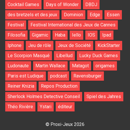
Cocktail Games
Days of Wonder
DBDJ
des bretzels et des jeux
Dominion
Edge
Essen
Festival
Festival International des Jeux de Cannes
Filosofia
Gigamic
Haba
Iello
IOS
Ipad
Iphone
Jeu de rôle
Jeux de Société
KickStarter
Le Scorpion Masqué
Libellud
Lucky Duck Games
Ludonaute
Martin Wallace
Matagot
origames
Paris est Ludique
podcast
Ravensburger
Reiner Knizia
Repos Production
Sherlock Holmes Detective Conseil
Spiel des Jahres
Théo Rivière
Ystari
éditeur
© Proxi-Jeux 2026