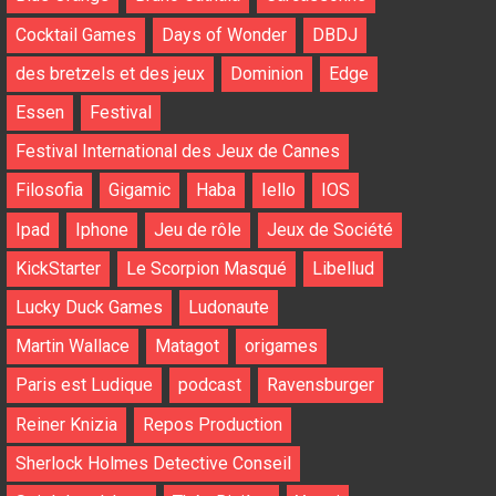
Cocktail Games
Days of Wonder
DBDJ
des bretzels et des jeux
Dominion
Edge
Essen
Festival
Festival International des Jeux de Cannes
Filosofia
Gigamic
Haba
Iello
IOS
Ipad
Iphone
Jeu de rôle
Jeux de Société
KickStarter
Le Scorpion Masqué
Libellud
Lucky Duck Games
Ludonaute
Martin Wallace
Matagot
origames
Paris est Ludique
podcast
Ravensburger
Reiner Knizia
Repos Production
Sherlock Holmes Detective Conseil