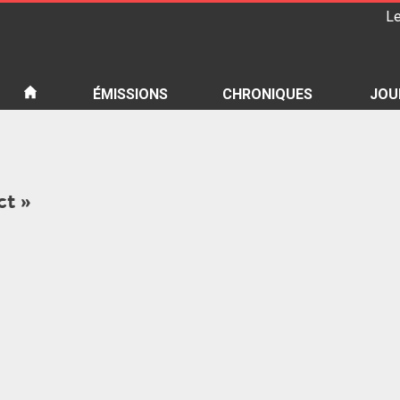
Le
iété
ÉMISSIONS
CHRONIQUES
JOU
ct »