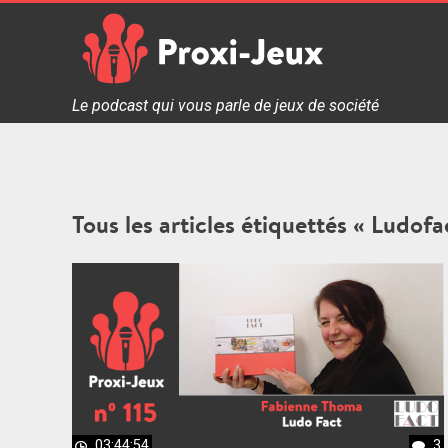
Skip
to
content
Proxi Jeux - Le podcast qui vous parle de jeux de soc
Le podcast qui vous parle de jeux de société
Tous les articles étiquettés « Ludofa
03:44:54
3