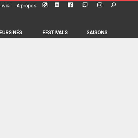
 wiki
A propos
EURS NÉS
FESTIVALS
SAISONS