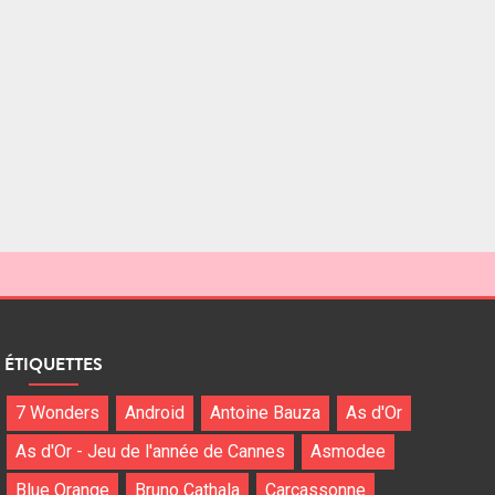
ÉTIQUETTES
7 Wonders
Android
Antoine Bauza
As d'Or
As d'Or - Jeu de l'année de Cannes
Asmodee
Blue Orange
Bruno Cathala
Carcassonne