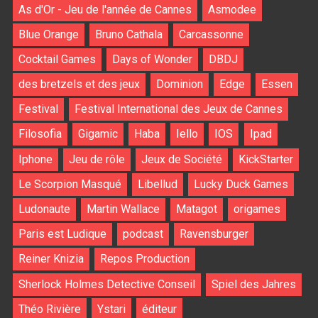
As d'Or - Jeu de l'année de Cannes
Asmodee
Blue Orange
Bruno Cathala
Carcassonne
Cocktail Games
Days of Wonder
DBDJ
des bretzels et des jeux
Dominion
Edge
Essen
Festival
Festival International des Jeux de Cannes
Filosofia
Gigamic
Haba
Iello
IOS
Ipad
Iphone
Jeu de rôle
Jeux de Société
KickStarter
Le Scorpion Masqué
Libellud
Lucky Duck Games
Ludonaute
Martin Wallace
Matagot
origames
Paris est Ludique
podcast
Ravensburger
Reiner Knizia
Repos Production
Sherlock Holmes Detective Conseil
Spiel des Jahres
Théo Rivière
Ystari
éditeur