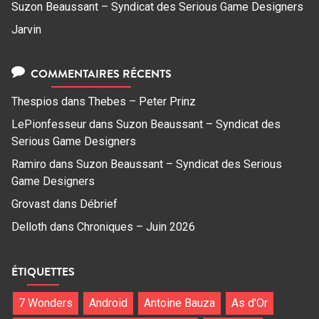
Suzon Beaussant – Syndicat des Serious Game Designers
Jarvin
COMMENTAIRES RÉCENTS
Thespios
dans
Thebes – Peter Prinz
LePionfesseur
dans
Suzon Beaussant – Syndicat des
Serious Game Designers
Ramiro
dans
Suzon Beaussant – Syndicat des Serious
Game Designers
Grovast
dans
Débrief
Delloth
dans
Chroniques – Juin 2026
ÉTIQUETTES
7 Wonders
Android
Antoine Bauza
As d'Or