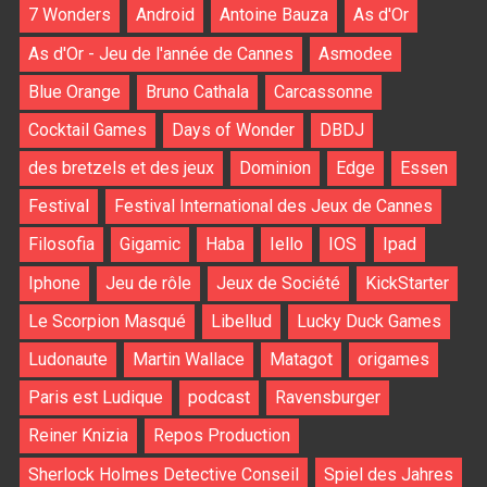
7 Wonders
Android
Antoine Bauza
As d'Or
As d'Or - Jeu de l'année de Cannes
Asmodee
Blue Orange
Bruno Cathala
Carcassonne
Cocktail Games
Days of Wonder
DBDJ
des bretzels et des jeux
Dominion
Edge
Essen
Festival
Festival International des Jeux de Cannes
Filosofia
Gigamic
Haba
Iello
IOS
Ipad
Iphone
Jeu de rôle
Jeux de Société
KickStarter
Le Scorpion Masqué
Libellud
Lucky Duck Games
Ludonaute
Martin Wallace
Matagot
origames
Paris est Ludique
podcast
Ravensburger
Reiner Knizia
Repos Production
Sherlock Holmes Detective Conseil
Spiel des Jahres