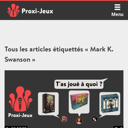
Skip
to
Menu
content
Proxi Jeux - Le podcast qui vous parle de jeux de société
Tous les articles étiquettés « Mark K.
Swanson »