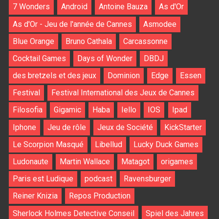
7 Wonders
Android
Antoine Bauza
As d'Or
As d'Or - Jeu de l'année de Cannes
Asmodee
Blue Orange
Bruno Cathala
Carcassonne
Cocktail Games
Days of Wonder
DBDJ
des bretzels et des jeux
Dominion
Edge
Essen
Festival
Festival International des Jeux de Cannes
Filosofia
Gigamic
Haba
Iello
IOS
Ipad
Iphone
Jeu de rôle
Jeux de Société
KickStarter
Le Scorpion Masqué
Libellud
Lucky Duck Games
Ludonaute
Martin Wallace
Matagot
origames
Paris est Ludique
podcast
Ravensburger
Reiner Knizia
Repos Production
Sherlock Holmes Detective Conseil
Spiel des Jahres