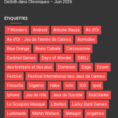
Delloth
dans
Chroniques – Juin 2026
ÉTIQUETTES
7 Wonders
Android
Antoine Bauza
As d'Or
As d'Or - Jeu de l'année de Cannes
Asmodee
Blue Orange
Bruno Cathala
Carcassonne
Cocktail Games
Days of Wonder
DBDJ
des bretzels et des jeux
Dominion
Edge
Essen
Festival
Festival International des Jeux de Cannes
Filosofia
Gigamic
Haba
Iello
IOS
Ipad
Iphone
Jeu de rôle
Jeux de Société
KickStarter
Le Scorpion Masqué
Libellud
Lucky Duck Games
Ludonaute
Martin Wallace
Matagot
origames