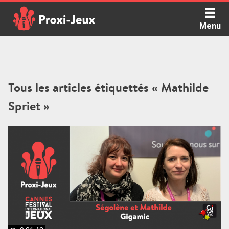
Skip
to
Menu
content
Proxi Jeux - Le podcast qui vous parle de jeux de société
Tous les articles étiquettés « Mathilde
Spriet »