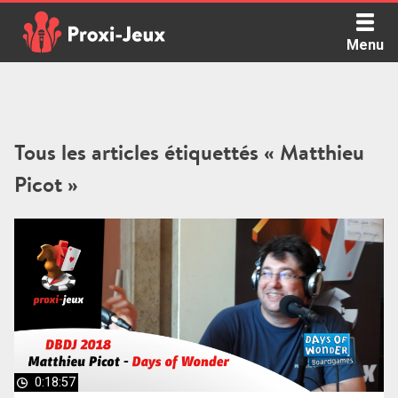
Skip
to
Menu
content
Proxi Jeux - Le podcast qui vous parle de jeux de société
Tous les articles étiquettés « Matthieu
Picot »
0:18:57