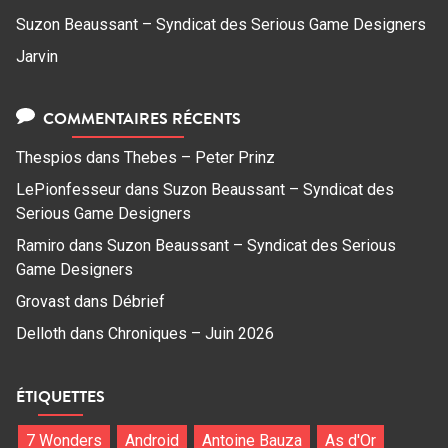
Suzon Beaussant – Syndicat des Serious Game Designers
Jarvin
COMMENTAIRES RÉCENTS
Thespios
dans
Thebes – Peter Prinz
LePionfesseur
dans
Suzon Beaussant – Syndicat des
Serious Game Designers
Ramiro
dans
Suzon Beaussant – Syndicat des Serious
Game Designers
Grovast
dans
Débrief
Delloth
dans
Chroniques – Juin 2026
ÉTIQUETTES
7 Wonders
Android
Antoine Bauza
As d'Or