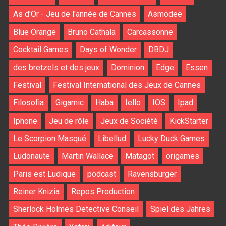
As d'Or - Jeu de l'année de Cannes
Asmodee
Blue Orange
Bruno Cathala
Carcassonne
Cocktail Games
Days of Wonder
DBDJ
des bretzels et des jeux
Dominion
Edge
Essen
Festival
Festival International des Jeux de Cannes
Filosofia
Gigamic
Haba
Iello
IOS
Ipad
Iphone
Jeu de rôle
Jeux de Société
KickStarter
Le Scorpion Masqué
Libellud
Lucky Duck Games
Ludonaute
Martin Wallace
Matagot
origames
Paris est Ludique
podcast
Ravensburger
Reiner Knizia
Repos Production
Sherlock Holmes Detective Conseil
Spiel des Jahres