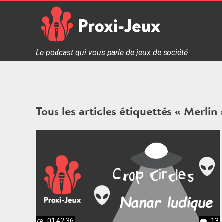
Skip
to
content
Proxi Jeux - Le podcast qui vous parle de jeux de soc
Le podcast qui vous parle de jeux de société
Tous les articles étiquettés « Merlin 
01:42:36
13