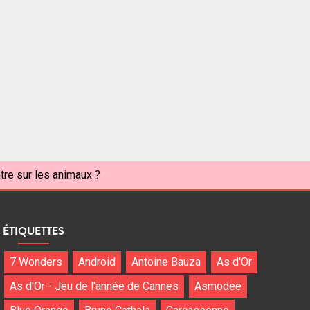
tre sur les animaux ?
ÉTIQUETTES
7 Wonders
Android
Antoine Bauza
As d'Or
As d'Or - Jeu de l'année de Cannes
Asmodee