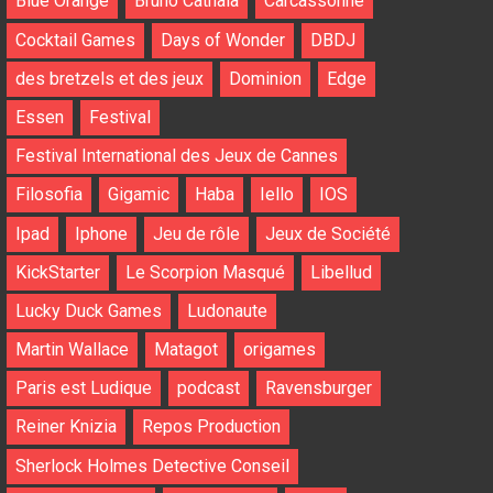
Blue Orange
Bruno Cathala
Carcassonne
Cocktail Games
Days of Wonder
DBDJ
des bretzels et des jeux
Dominion
Edge
Essen
Festival
Festival International des Jeux de Cannes
Filosofia
Gigamic
Haba
Iello
IOS
Ipad
Iphone
Jeu de rôle
Jeux de Société
KickStarter
Le Scorpion Masqué
Libellud
Lucky Duck Games
Ludonaute
Martin Wallace
Matagot
origames
Paris est Ludique
podcast
Ravensburger
Reiner Knizia
Repos Production
Sherlock Holmes Detective Conseil