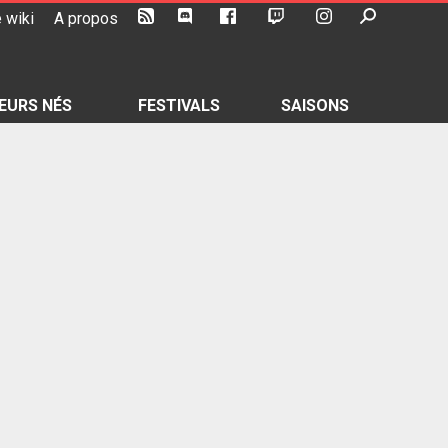
 wiki
A propos
EURS NÉS
FESTIVALS
SAISONS