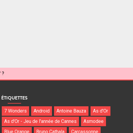
" ?
ÉTIQUETTES
7 Wonders
Android
Antoine Bauza
As d'Or
As d'Or - Jeu de l'année de Cannes
Asmodee
Blue Orange
Bruno Cathala
Carcassonne