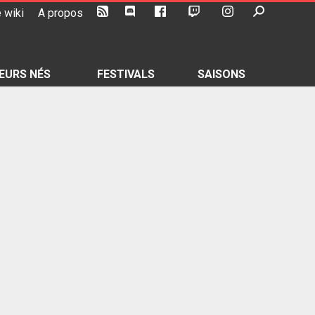
 wiki
A propos
EURS NÉS
FESTIVALS
SAISONS