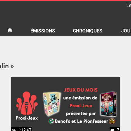
Le
iété
ÉMISSIONS
CHRONIQUES
JOU
lin »
1:12:47
7