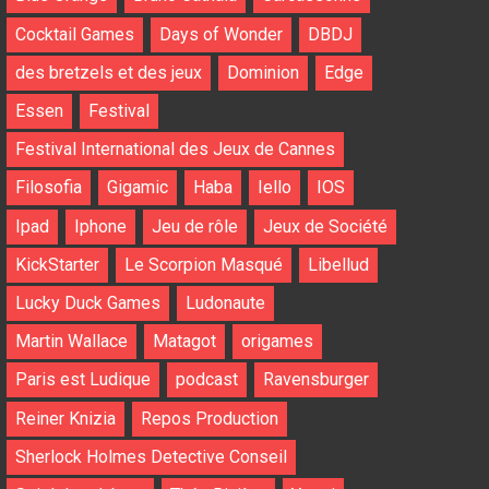
Cocktail Games
Days of Wonder
DBDJ
des bretzels et des jeux
Dominion
Edge
Essen
Festival
Festival International des Jeux de Cannes
Filosofia
Gigamic
Haba
Iello
IOS
Ipad
Iphone
Jeu de rôle
Jeux de Société
KickStarter
Le Scorpion Masqué
Libellud
Lucky Duck Games
Ludonaute
Martin Wallace
Matagot
origames
Paris est Ludique
podcast
Ravensburger
Reiner Knizia
Repos Production
Sherlock Holmes Detective Conseil