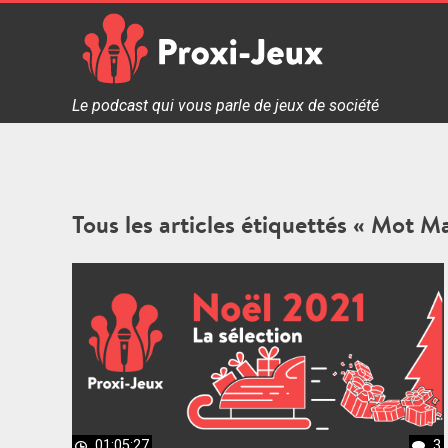
Skip
to
content
Proxi Jeux - Le podcast qui vous parle de jeux de soc
Le podcast qui vous parle de jeux de société
Tous les articles étiquettés « Mot Ma
01:05:27
3