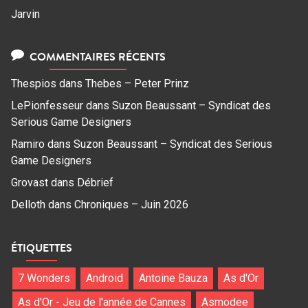
Jarvin
COMMENTAIRES RÉCENTS
Thespios
dans
Thebes – Peter Prinz
LePionfesseur
dans
Suzon Beaussant – Syndicat des
Serious Game Designers
Ramiro
dans
Suzon Beaussant – Syndicat des Serious
Game Designers
Grovast
dans
Débrief
Delloth
dans
Chroniques – Juin 2026
ÉTIQUETTES
7 Wonders
Android
Antoine Bauza
As d'Or
As d'Or - Jeu de l'année de Cannes
Asmodee