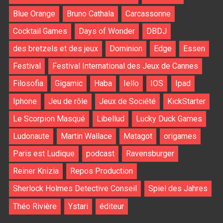
Blue Orange
Bruno Cathala
Carcassonne
Cocktail Games
Days of Wonder
DBDJ
des bretzels et des jeux
Dominion
Edge
Essen
Festival
Festival International des Jeux de Cannes
Filosofia
Gigamic
Haba
Iello
IOS
Ipad
Iphone
Jeu de rôle
Jeux de Société
KickStarter
Le Scorpion Masqué
Libellud
Lucky Duck Games
Ludonaute
Martin Wallace
Matagot
origames
Paris est Ludique
podcast
Ravensburger
Reiner Knizia
Repos Production
Sherlock Holmes Detective Conseil
Spiel des Jahres
Théo Rivière
Ystari
éditeur