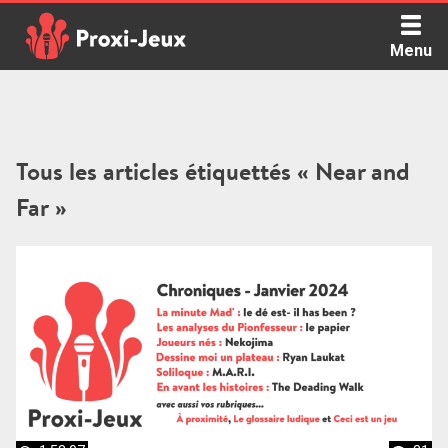
Skip
to
Menu
content
Proxi Jeux - Le podcast qui vous parle de jeux de société
Tous les articles étiquettés « Near and
Far »