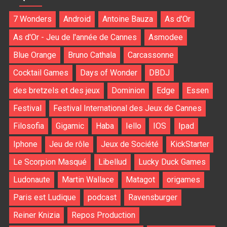
7 Wonders
Android
Antoine Bauza
As d'Or
As d'Or - Jeu de l'année de Cannes
Asmodee
Blue Orange
Bruno Cathala
Carcassonne
Cocktail Games
Days of Wonder
DBDJ
des bretzels et des jeux
Dominion
Edge
Essen
Festival
Festival International des Jeux de Cannes
Filosofia
Gigamic
Haba
Iello
IOS
Ipad
Iphone
Jeu de rôle
Jeux de Société
KickStarter
Le Scorpion Masqué
Libellud
Lucky Duck Games
Ludonaute
Martin Wallace
Matagot
origames
Paris est Ludique
podcast
Ravensburger
Reiner Knizia
Repos Production