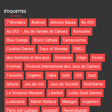
ÉTIQUETTES
7 Wonders
Android
Antoine Bauza
As d'Or
As d'Or - Jeu de l'année de Cannes
Asmodee
Blue Orange
Bruno Cathala
Carcassonne
Cocktail Games
Days of Wonder
DBDJ
des bretzels et des jeux
Dominion
Edge
Essen
Festival
Festival International des Jeux de Cannes
Filosofia
Gigamic
Haba
Iello
IOS
Ipad
Iphone
Jeu de rôle
Jeux de Société
KickStarter
Le Scorpion Masqué
Libellud
Lucky Duck Games
Ludonaute
Martin Wallace
Matagot
origames
Paris est Ludique
podcast
Ravensburger