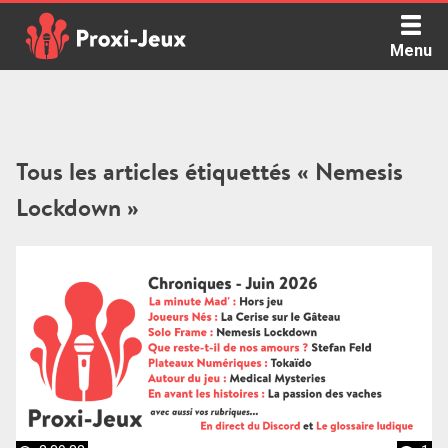
Skip
to
Menu
content
Proxi Jeux - Le podcast qui vous parle de jeux de société
Tous les articles étiquettés « Nemesis
Lockdown »