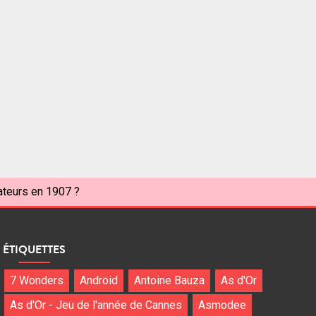
rateurs en 1907 ?
ÉTIQUETTES
7 Wonders
Android
Antoine Bauza
As d'Or
As d'Or - Jeu de l'année de Cannes
Asmodee