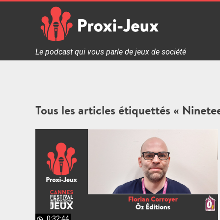
Skip
to
content
Proxi Jeux - Le podcast qui vous parle de jeux de soc
Le podcast qui vous parle de jeux de société
Tous les articles étiquettés « Ninete
0:32:44