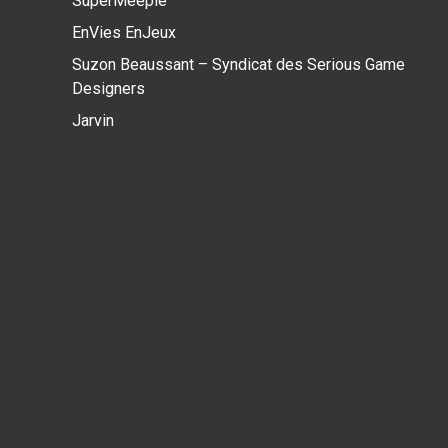
SuperMeeple
EnVies EnJeux
Suzon Beaussant – Syndicat des Serious Game
Designers
Jarvin