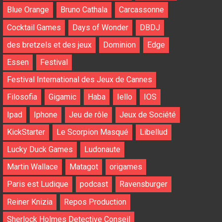
Blue Orange
Bruno Cathala
Carcassonne
Cocktail Games
Days of Wonder
DBDJ
des bretzels et des jeux
Dominion
Edge
Essen
Festival
Festival International des Jeux de Cannes
Filosofia
Gigamic
Haba
Iello
IOS
Ipad
Iphone
Jeu de rôle
Jeux de Société
KickStarter
Le Scorpion Masqué
Libellud
Lucky Duck Games
Ludonaute
Martin Wallace
Matagot
origames
Paris est Ludique
podcast
Ravensburger
Reiner Knizia
Repos Production
Sherlock Holmes Detective Conseil