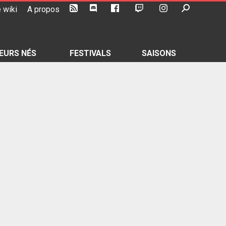
 wiki
A propos
EURS NÉS
FESTIVALS
SAISONS