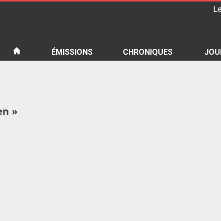
Le
iété
ÉMISSIONS
CHRONIQUES
JOU
en »