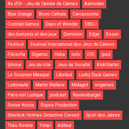
As d'Or - Jeu de l'année de Cannes
Asmodee
Blue Orange
Bruno Cathala
Carcassonne
Cocktail Games
Days of Wonder
DBDJ
des bretzels et des jeux
Dominion
Edge
Essen
Festival
Festival International des Jeux de Cannes
Filosofia
Gigamic
Haba
Iello
IOS
Ipad
Iphone
Jeu de rôle
Jeux de Société
KickStarter
Le Scorpion Masqué
Libellud
Lucky Duck Games
Ludonaute
Martin Wallace
Matagot
origames
Paris est Ludique
podcast
Ravensburger
Reiner Knizia
Repos Production
Sherlock Holmes Detective Conseil
Spiel des Jahres
Théo Rivière
Ystari
éditeur