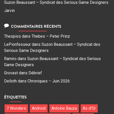
Suzon Beaussant – Syndicat des Serious Game Designers
Jarvin
COMMENTAIRES RÉCENTS
Thespios
dans
Thebes – Peter Prinz
LePionfesseur
dans
Suzon Beaussant – Syndicat des
Serious Game Designers
Ramiro
dans
Suzon Beaussant – Syndicat des Serious
Game Designers
Grovast
dans
Débrief
Delloth
dans
Chroniques – Juin 2026
ÉTIQUETTES
7 Wonders
Android
Antoine Bauza
As d'Or