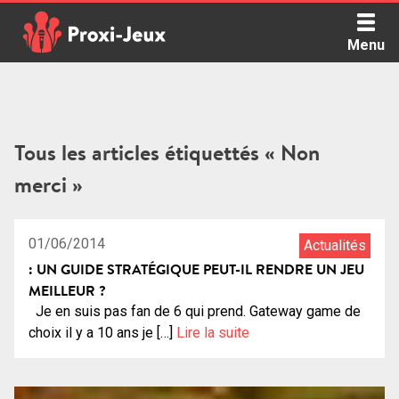
Skip
to
Menu
content
Proxi Jeux - Le podcast qui vous parle de jeux de société
Tous les articles étiquettés « Non
merci »
01/06/2014
Actualités
: UN GUIDE STRATÉGIQUE PEUT-IL RENDRE UN JEU
MEILLEUR ?
Je en suis pas fan de 6 qui prend. Gateway game de
choix il y a 10 ans je […]
Lire la suite