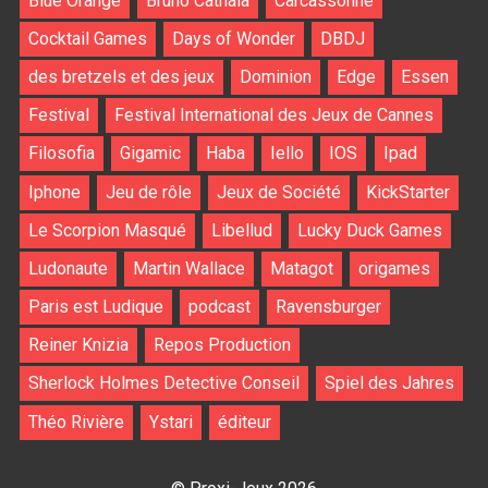
Blue Orange
Bruno Cathala
Carcassonne
Cocktail Games
Days of Wonder
DBDJ
des bretzels et des jeux
Dominion
Edge
Essen
Festival
Festival International des Jeux de Cannes
Filosofia
Gigamic
Haba
Iello
IOS
Ipad
Iphone
Jeu de rôle
Jeux de Société
KickStarter
Le Scorpion Masqué
Libellud
Lucky Duck Games
Ludonaute
Martin Wallace
Matagot
origames
Paris est Ludique
podcast
Ravensburger
Reiner Knizia
Repos Production
Sherlock Holmes Detective Conseil
Spiel des Jahres
Théo Rivière
Ystari
éditeur