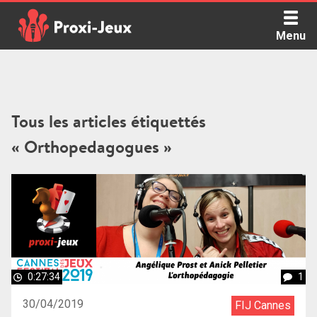
Skip
to
Menu
content
Proxi Jeux - Le podcast qui vous parle de jeux de société
Tous les articles étiquettés
« Orthopedagogues »
0:27:34
1
30/04/2019
FIJ Cannes