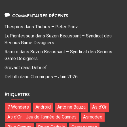
COMMENTAIRES RÉCENTS
Thespios
dans
Thebes – Peter Prinz
LePionfesseur
dans
Suzon Beaussant – Syndicat des
Serious Game Designers
Ramiro
dans
Suzon Beaussant – Syndicat des Serious
Game Designers
Grovast
dans
Débrief
Delloth
dans
Chroniques – Juin 2026
ÉTIQUETTES
7 Wonders
Android
Antoine Bauza
As d'Or
As d'Or - Jeu de l'année de Cannes
Asmodee