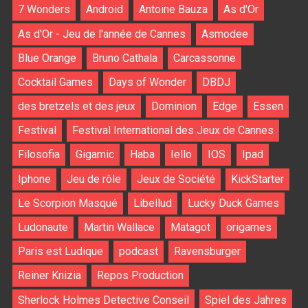
7 Wonders
Android
Antoine Bauza
As d'Or
As d'Or - Jeu de l'année de Cannes
Asmodee
Blue Orange
Bruno Cathala
Carcassonne
Cocktail Games
Days of Wonder
DBDJ
des bretzels et des jeux
Dominion
Edge
Essen
Festival
Festival International des Jeux de Cannes
Filosofia
Gigamic
Haba
Iello
IOS
Ipad
Iphone
Jeu de rôle
Jeux de Société
KickStarter
Le Scorpion Masqué
Libellud
Lucky Duck Games
Ludonaute
Martin Wallace
Matagot
origames
Paris est Ludique
podcast
Ravensburger
Reiner Knizia
Repos Production
Sherlock Holmes Detective Conseil
Spiel des Jahres