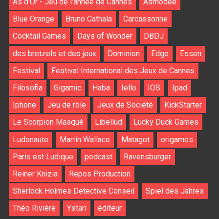
As d'Or - Jeu de l'année de Cannes
Asmodee
Blue Orange
Bruno Cathala
Carcassonne
Cocktail Games
Days of Wonder
DBDJ
des bretzels et des jeux
Dominion
Edge
Essen
Festival
Festival International des Jeux de Cannes
Filosofia
Gigamic
Haba
Iello
IOS
Ipad
Iphone
Jeu de rôle
Jeux de Société
KickStarter
Le Scorpion Masqué
Libellud
Lucky Duck Games
Ludonaute
Martin Wallace
Matagot
origames
Paris est Ludique
podcast
Ravensburger
Reiner Knizia
Repos Production
Sherlock Holmes Detective Conseil
Spiel des Jahres
Théo Rivière
Ystari
éditeur