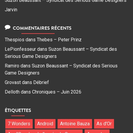
Suzon Beaussant – Syndicat des Serious Game Designers
Jarvin
COMMENTAIRES RÉCENTS
Thespios
dans
Thebes – Peter Prinz
LePionfesseur
dans
Suzon Beaussant – Syndicat des
Serious Game Designers
Ramiro
dans
Suzon Beaussant – Syndicat des Serious
Game Designers
Grovast
dans
Débrief
Delloth
dans
Chroniques – Juin 2026
ÉTIQUETTES
7 Wonders
Android
Antoine Bauza
As d'Or