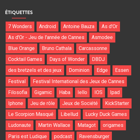
ÉTIQUETTES
7 Wonders
Android
Antoine Bauza
As d'Or
As d'Or - Jeu de l'année de Cannes
Asmodee
Blue Orange
Bruno Cathala
Carcassonne
Cocktail Games
Days of Wonder
DBDJ
des bretzels et des jeux
Dominion
Edge
Essen
Festival
Festival International des Jeux de Cannes
Filosofia
Gigamic
Haba
Iello
IOS
Ipad
Iphone
Jeu de rôle
Jeux de Société
KickStarter
Le Scorpion Masqué
Libellud
Lucky Duck Games
Ludonaute
Martin Wallace
Matagot
origames
Paris est Ludique
podcast
Ravensburger