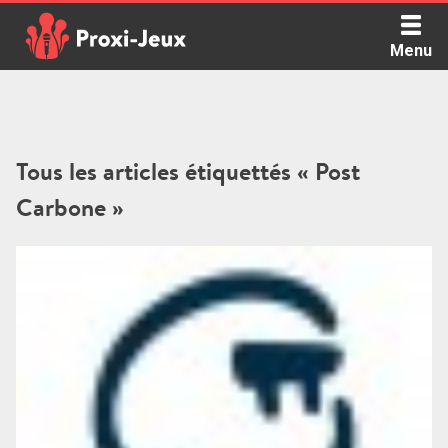
Skip
to
Menu
content
Proxi Jeux - Le podcast qui vous parle de jeux de société
Tous les articles étiquettés « Post
Carbone »