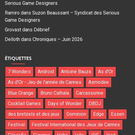
Serious Game Designers
Ramiro
dans
Suzon Beaussant – Syndicat des Serious
Game Designers
Grovast
dans
Débrief
Delloth
dans
Chroniques – Juin 2026
ÉTIQUETTES
7 Wonders
Android
Antoine Bauza
As d'Or
As d'Or - Jeu de l'année de Cannes
Asmodee
Blue Orange
Bruno Cathala
Carcassonne
Cocktail Games
Days of Wonder
DBDJ
des bretzels et des jeux
Dominion
Edge
Essen
Festival
Festival International des Jeux de Cannes