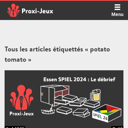
Skip
to
Menu
content
Proxi Jeux - Le podcast qui vous parle de jeux de société
Tous les articles étiquettés « potato
tomato »