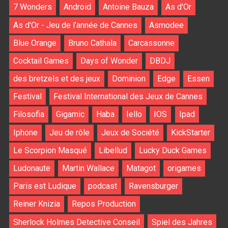
7 Wonders
Android
Antoine Bauza
As d'Or
As d'Or - Jeu de l'année de Cannes
Asmodee
Blue Orange
Bruno Cathala
Carcassonne
Cocktail Games
Days of Wonder
DBDJ
des bretzels et des jeux
Dominion
Edge
Essen
Festival
Festival International des Jeux de Cannes
Filosofia
Gigamic
Haba
Iello
IOS
Ipad
Iphone
Jeu de rôle
Jeux de Société
KickStarter
Le Scorpion Masqué
Libellud
Lucky Duck Games
Ludonaute
Martin Wallace
Matagot
origames
Paris est Ludique
podcast
Ravensburger
Reiner Knizia
Repos Production
Sherlock Holmes Detective Conseil
Spiel des Jahres