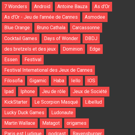
7 Wonders
Android
Antoine Bauza
As d'Or
As d'Or - Jeu de l'année de Cannes
Asmodee
Blue Orange
Bruno Cathala
Carcassonne
Cocktail Games
Days of Wonder
DBDJ
des bretzels et des jeux
Dominion
Edge
Essen
Festival
Festival International des Jeux de Cannes
Filosofia
Gigamic
Haba
Iello
IOS
Ipad
Iphone
Jeu de rôle
Jeux de Société
KickStarter
Le Scorpion Masqué
Libellud
Lucky Duck Games
Ludonaute
Martin Wallace
Matagot
origames
Paris est Ludique
podcast
Ravensburger