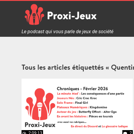
Skip
to
content
Proxi Jeux - Le podcast qui vous parle de jeux de soc
Le podcast qui vous parle de jeux de société
Tous les articles étiquettés « Quenti
2:09:13
2