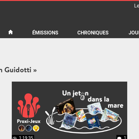
Le
iété
ÉMISSIONS
CHRONIQUES
JOU
n Guidotti »
1:19:35
1