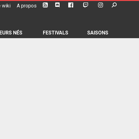
 wiki
A propos
EURS NÉS
FESTIVALS
SAISONS