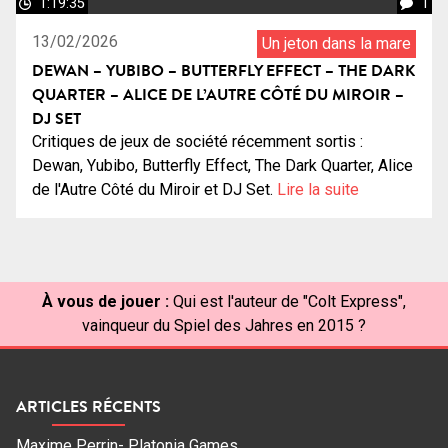
1:19:35
1
13/02/2026
Un jeton dans la mare
DEWAN – YUBIBO – BUTTERFLY EFFECT – THE DARK
QUARTER – ALICE DE L’AUTRE CÔTÉ DU MIROIR –
DJ SET
Critiques de jeux de société récemment sortis :
Dewan, Yubibo, Butterfly Effect, The Dark Quarter, Alice
de l'Autre Côté du Miroir et DJ Set.
Lire la suite
À vous de jouer :
Qui est l'auteur de "Colt Express",
vainqueur du Spiel des Jahres en 2015 ?
ARTICLES RÉCENTS
Maxime Perrin- Platonia Games