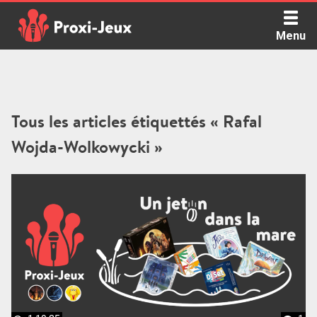
Skip
to
Menu
content
Proxi Jeux - Le podcast qui vous parle de jeux de société
Tous les articles étiquettés « Rafal
Wojda-Wolkowycki »