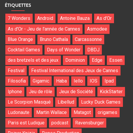
ÉTIQUETTES
7 Wonders
Android
Antoine Bauza
As d'Or
As d'Or - Jeu de l'année de Cannes
Asmodee
Blue Orange
Bruno Cathala
Carcassonne
Cocktail Games
Days of Wonder
DBDJ
des bretzels et des jeux
Dominion
Edge
Essen
Festival
Festival International des Jeux de Cannes
Filosofia
Gigamic
Haba
Iello
IOS
Ipad
Iphone
Jeu de rôle
Jeux de Société
KickStarter
Le Scorpion Masqué
Libellud
Lucky Duck Games
Ludonaute
Martin Wallace
Matagot
origames
Paris est Ludique
podcast
Ravensburger