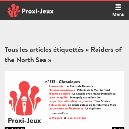
Skip
to
Menu
content
Proxi Jeux - Le podcast qui vous parle de jeux de société
Tous les articles étiquettés « Raiders of
the North Sea »