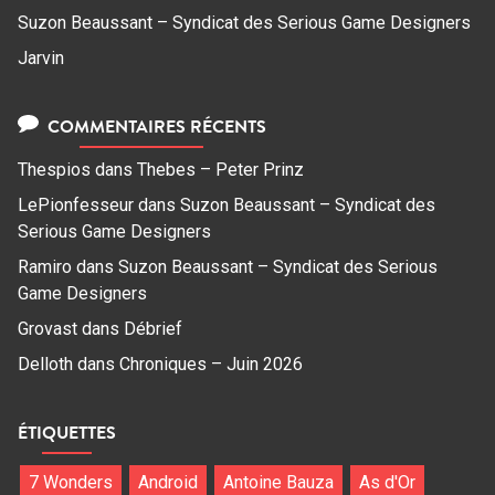
Suzon Beaussant – Syndicat des Serious Game Designers
Jarvin
COMMENTAIRES RÉCENTS
Thespios
dans
Thebes – Peter Prinz
LePionfesseur
dans
Suzon Beaussant – Syndicat des
Serious Game Designers
Ramiro
dans
Suzon Beaussant – Syndicat des Serious
Game Designers
Grovast
dans
Débrief
Delloth
dans
Chroniques – Juin 2026
ÉTIQUETTES
7 Wonders
Android
Antoine Bauza
As d'Or