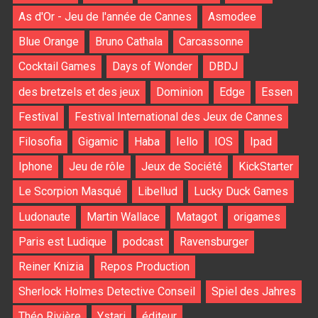
As d'Or - Jeu de l'année de Cannes
Asmodee
Blue Orange
Bruno Cathala
Carcassonne
Cocktail Games
Days of Wonder
DBDJ
des bretzels et des jeux
Dominion
Edge
Essen
Festival
Festival International des Jeux de Cannes
Filosofia
Gigamic
Haba
Iello
IOS
Ipad
Iphone
Jeu de rôle
Jeux de Société
KickStarter
Le Scorpion Masqué
Libellud
Lucky Duck Games
Ludonaute
Martin Wallace
Matagot
origames
Paris est Ludique
podcast
Ravensburger
Reiner Knizia
Repos Production
Sherlock Holmes Detective Conseil
Spiel des Jahres
Théo Rivière
Ystari
éditeur