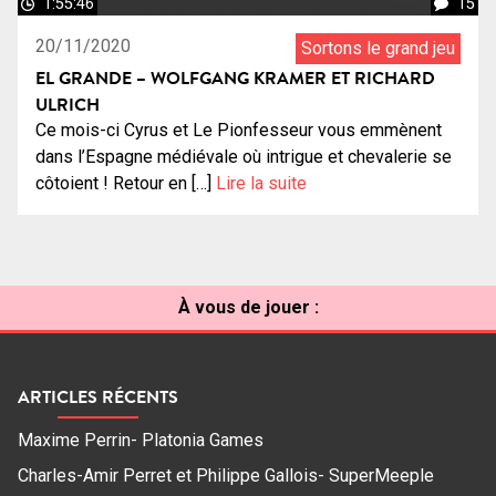
1:55:46
15
20/11/2020
Sortons le grand jeu
EL GRANDE – WOLFGANG KRAMER ET RICHARD
ULRICH
Ce mois-ci Cyrus et Le Pionfesseur vous emmènent
dans l’Espagne médiévale où intrigue et chevalerie se
côtoient ! Retour en […]
Lire la suite
À vous de jouer :
ARTICLES RÉCENTS
Maxime Perrin- Platonia Games
Charles-Amir Perret et Philippe Gallois- SuperMeeple