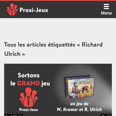
Skip
to
Menu
content
Proxi Jeux - Le podcast qui vous parle de jeux de société
Tous les articles étiquettés « Richard
Ulrich »