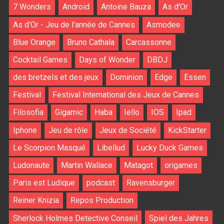
7 Wonders
Android
Antoine Bauza
As d'Or
As d'Or - Jeu de l'année de Cannes
Asmodee
Blue Orange
Bruno Cathala
Carcassonne
Cocktail Games
Days of Wonder
DBDJ
des bretzels et des jeux
Dominion
Edge
Essen
Festival
Festival International des Jeux de Cannes
Filosofia
Gigamic
Haba
Iello
IOS
Ipad
Iphone
Jeu de rôle
Jeux de Société
KickStarter
Le Scorpion Masqué
Libellud
Lucky Duck Games
Ludonaute
Martin Wallace
Matagot
origames
Paris est Ludique
podcast
Ravensburger
Reiner Knizia
Repos Production
Sherlock Holmes Detective Conseil
Spiel des Jahres