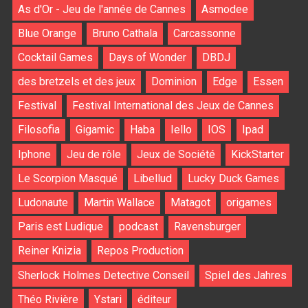
As d'Or - Jeu de l'année de Cannes
Asmodee
Blue Orange
Bruno Cathala
Carcassonne
Cocktail Games
Days of Wonder
DBDJ
des bretzels et des jeux
Dominion
Edge
Essen
Festival
Festival International des Jeux de Cannes
Filosofia
Gigamic
Haba
Iello
IOS
Ipad
Iphone
Jeu de rôle
Jeux de Société
KickStarter
Le Scorpion Masqué
Libellud
Lucky Duck Games
Ludonaute
Martin Wallace
Matagot
origames
Paris est Ludique
podcast
Ravensburger
Reiner Knizia
Repos Production
Sherlock Holmes Detective Conseil
Spiel des Jahres
Théo Rivière
Ystari
éditeur