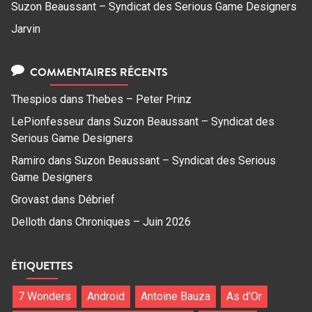
Suzon Beaussant – Syndicat des Serious Game Designers
Jarvin
COMMENTAIRES RÉCENTS
Thespios
dans
Thebes – Peter Prinz
LePionfesseur
dans
Suzon Beaussant – Syndicat des
Serious Game Designers
Ramiro
dans
Suzon Beaussant – Syndicat des Serious
Game Designers
Grovast
dans
Débrief
Delloth
dans
Chroniques – Juin 2026
ÉTIQUETTES
7 Wonders
Android
Antoine Bauza
As d'Or