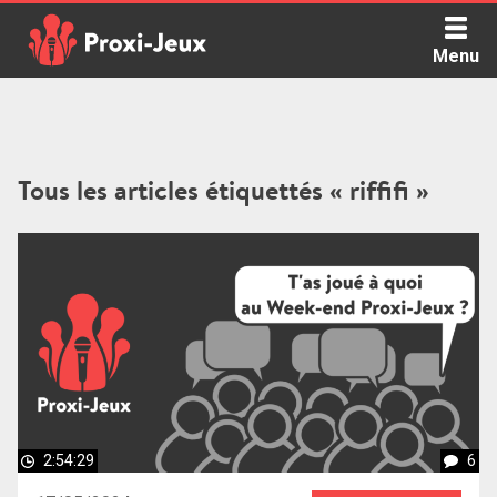
Skip
to
Menu
content
Proxi Jeux - Le podcast qui vous parle de jeux de société
Tous les articles étiquettés « riffifi »
2:54:29
6