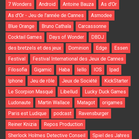
7 Wonders
Android
Antoine Bauza
As d'Or
As d'Or - Jeu de l'année de Cannes
Asmodee
Blue Orange
Bruno Cathala
Carcassonne
Cocktail Games
Days of Wonder
DBDJ
des bretzels et des jeux
Dominion
Edge
Essen
Festival
Festival International des Jeux de Cannes
Filosofia
Gigamic
Haba
Iello
IOS
Ipad
Iphone
Jeu de rôle
Jeux de Société
KickStarter
Le Scorpion Masqué
Libellud
Lucky Duck Games
Ludonaute
Martin Wallace
Matagot
origames
Paris est Ludique
podcast
Ravensburger
Reiner Knizia
Repos Production
Sherlock Holmes Detective Conseil
Spiel des Jahres