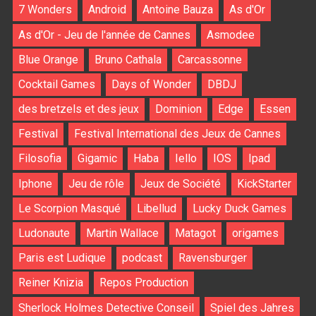
7 Wonders
Android
Antoine Bauza
As d'Or
As d'Or - Jeu de l'année de Cannes
Asmodee
Blue Orange
Bruno Cathala
Carcassonne
Cocktail Games
Days of Wonder
DBDJ
des bretzels et des jeux
Dominion
Edge
Essen
Festival
Festival International des Jeux de Cannes
Filosofia
Gigamic
Haba
Iello
IOS
Ipad
Iphone
Jeu de rôle
Jeux de Société
KickStarter
Le Scorpion Masqué
Libellud
Lucky Duck Games
Ludonaute
Martin Wallace
Matagot
origames
Paris est Ludique
podcast
Ravensburger
Reiner Knizia
Repos Production
Sherlock Holmes Detective Conseil
Spiel des Jahres