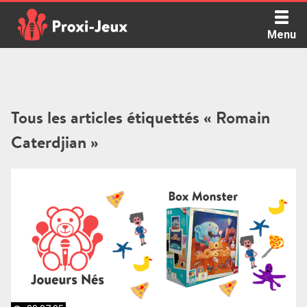
Skip
to
Menu
content
Proxi Jeux - Le podcast qui vous parle de jeux de société
Tous les articles étiquettés « Romain
Caterdjian »