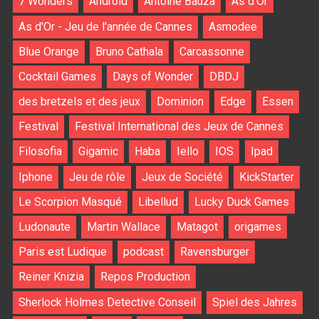
7 Wonders
Android
Antoine Bauza
As d'Or
As d'Or - Jeu de l'année de Cannes
Asmodee
Blue Orange
Bruno Cathala
Carcassonne
Cocktail Games
Days of Wonder
DBDJ
des bretzels et des jeux
Dominion
Edge
Essen
Festival
Festival International des Jeux de Cannes
Filosofia
Gigamic
Haba
Iello
IOS
Ipad
Iphone
Jeu de rôle
Jeux de Société
KickStarter
Le Scorpion Masqué
Libellud
Lucky Duck Games
Ludonaute
Martin Wallace
Matagot
origames
Paris est Ludique
podcast
Ravensburger
Reiner Knizia
Repos Production
Sherlock Holmes Detective Conseil
Spiel des Jahres