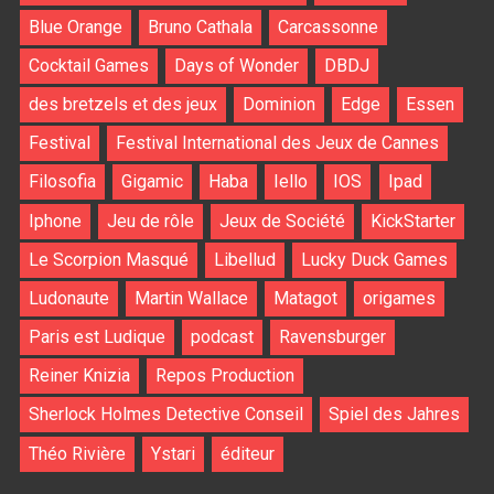
Blue Orange
Bruno Cathala
Carcassonne
Cocktail Games
Days of Wonder
DBDJ
des bretzels et des jeux
Dominion
Edge
Essen
Festival
Festival International des Jeux de Cannes
Filosofia
Gigamic
Haba
Iello
IOS
Ipad
Iphone
Jeu de rôle
Jeux de Société
KickStarter
Le Scorpion Masqué
Libellud
Lucky Duck Games
Ludonaute
Martin Wallace
Matagot
origames
Paris est Ludique
podcast
Ravensburger
Reiner Knizia
Repos Production
Sherlock Holmes Detective Conseil
Spiel des Jahres
Théo Rivière
Ystari
éditeur