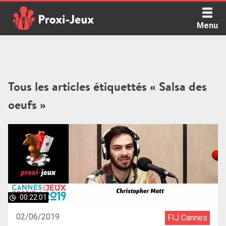
Skip
to
Menu
content
Proxi Jeux - Le podcast qui vous parle de jeux de société
Tous les articles étiquettés « Salsa des
oeufs »
00:22:01
02/06/2019
FIJ Cannes