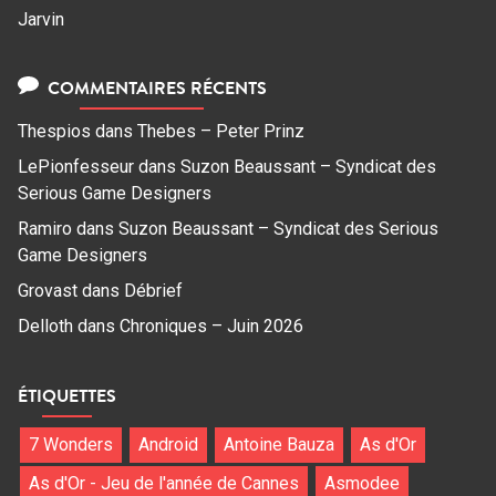
Jarvin
COMMENTAIRES RÉCENTS
Thespios
dans
Thebes – Peter Prinz
LePionfesseur
dans
Suzon Beaussant – Syndicat des
Serious Game Designers
Ramiro
dans
Suzon Beaussant – Syndicat des Serious
Game Designers
Grovast
dans
Débrief
Delloth
dans
Chroniques – Juin 2026
ÉTIQUETTES
7 Wonders
Android
Antoine Bauza
As d'Or
As d'Or - Jeu de l'année de Cannes
Asmodee