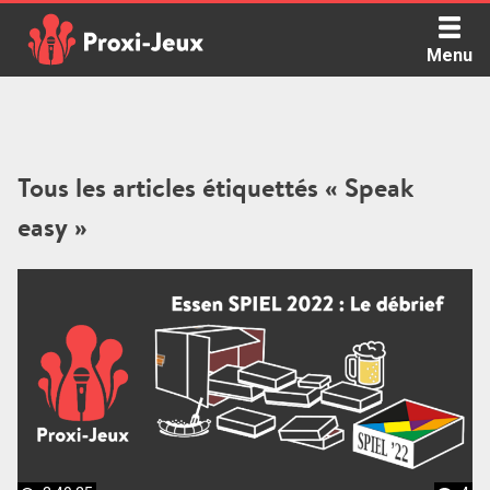
Skip
to
Menu
content
Proxi Jeux - Le podcast qui vous parle de jeux de société
Tous les articles étiquettés « Speak
easy »