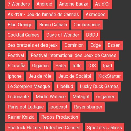
7 Wonders
Android
Antoine Bauza
As d'Or
As d'Or - Jeu de l'année de Cannes
Asmodee
Blue Orange
Bruno Cathala
Carcassonne
Cocktail Games
Days of Wonder
DBDJ
des bretzels et des jeux
Dominion
Edge
Essen
Festival
Festival International des Jeux de Cannes
Filosofia
Gigamic
Haba
Iello
IOS
Ipad
Iphone
Jeu de rôle
Jeux de Société
KickStarter
Le Scorpion Masqué
Libellud
Lucky Duck Games
Ludonaute
Martin Wallace
Matagot
origames
Paris est Ludique
podcast
Ravensburger
Reiner Knizia
Repos Production
Sherlock Holmes Detective Conseil
Spiel des Jahres