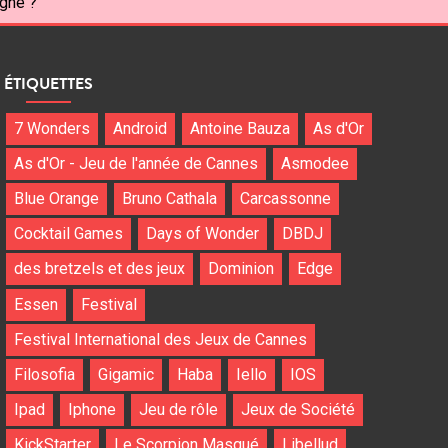
agne ?
ÉTIQUETTES
7 Wonders
Android
Antoine Bauza
As d'Or
As d'Or - Jeu de l'année de Cannes
Asmodee
Blue Orange
Bruno Cathala
Carcassonne
Cocktail Games
Days of Wonder
DBDJ
des bretzels et des jeux
Dominion
Edge
Essen
Festival
Festival International des Jeux de Cannes
Filosofia
Gigamic
Haba
Iello
IOS
Ipad
Iphone
Jeu de rôle
Jeux de Société
KickStarter
Le Scorpion Masqué
Libellud