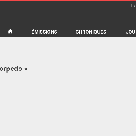
Le
iété
ÉMISSIONS
CHRONIQUES
JOU
torpedo »