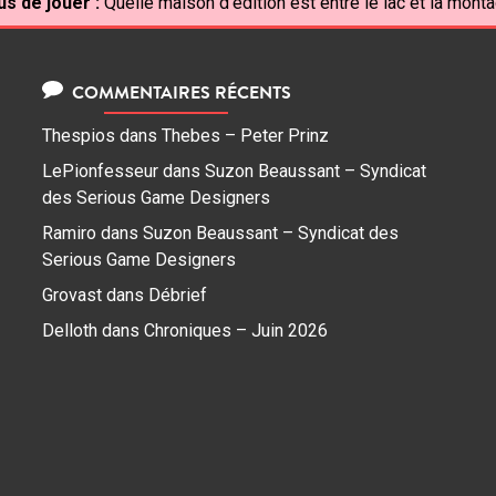
us de jouer :
Quelle maison d'édition est entre le lac et la mont
COMMENTAIRES RÉCENTS
Thespios
dans
Thebes – Peter Prinz
LePionfesseur
dans
Suzon Beaussant – Syndicat
des Serious Game Designers
Ramiro
dans
Suzon Beaussant – Syndicat des
Serious Game Designers
Grovast
dans
Débrief
Delloth
dans
Chroniques – Juin 2026