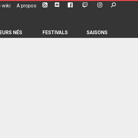
 wiki
A propos
EURS NÉS
FESTIVALS
SAISONS