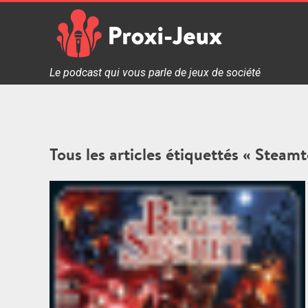
Skip
to
content
Proxi Jeux - Le podcast qui vous parle de jeux de soc
Le podcast qui vous parle de jeux de société
Tous les articles étiquettés « Steam