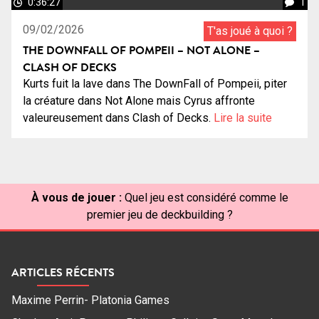
0:36:27
1
09/02/2026
T'as joué à quoi ?
THE DOWNFALL OF POMPEII – NOT ALONE –
CLASH OF DECKS
Kurts fuit la lave dans The DownFall of Pompeii, piter
la créature dans Not Alone mais Cyrus affronte
valeureusement dans Clash of Decks.
Lire la suite
À vous de jouer :
Quel jeu est considéré comme le
premier jeu de deckbuilding ?
ARTICLES RÉCENTS
Maxime Perrin- Platonia Games