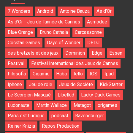
7 Wonders
Android
Antoine Bauza
As d'Or
As d'Or - Jeu de l'année de Cannes
Asmodee
Blue Orange
Bruno Cathala
Carcassonne
Cocktail Games
Days of Wonder
DBDJ
des bretzels et des jeux
Dominion
Edge
Essen
Festival
Festival International des Jeux de Cannes
Filosofia
Gigamic
Haba
Iello
IOS
Ipad
Iphone
Jeu de rôle
Jeux de Société
KickStarter
Le Scorpion Masqué
Libellud
Lucky Duck Games
Ludonaute
Martin Wallace
Matagot
origames
Paris est Ludique
podcast
Ravensburger
Reiner Knizia
Repos Production